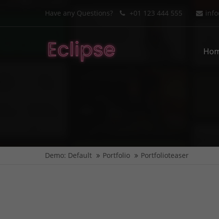
Have any Questions?
+01 123 444 555
inf
Login
Supp
Ho
Benutzername
Lorem i
2
Passwort
We offe
Anmelden
Demo: Default
Portfolio
Portfolioteaser
Mon - F
Register
|
Lost your password?
NULLAM
QUIS