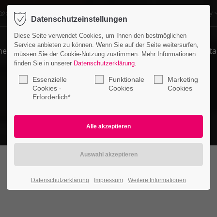
o@company.com
Company
Datenschutzeinstellungen
ort
Get in touch
Diese Seite verwendet Cookies, um Ihnen den bestmöglichen
Service anbieten zu können. Wenn Sie auf der Seite weitersurfen,
me
Features
Pages
Portfolio
News
Conta
psum dolor sit amet:
Cybersteel Inc.
müssen Sie der Cookie-Nutzung zustimmen. Mehr Informationen
376-293 City Road, Suite 600
finden Sie in unserer
Datenschutzerklärung
.
San Francisco, CA 94102
Essenzielle
Funktionale
Marketing
4h
Cookies -
Cookies
Cookies
Erforderlich*
/ 365days
Have any questions?
+44 1234 567 890
Drop us a line
info@yourdomain.com
r support for our customers
ri 8:00am - 5:00pm
(GMT +1)
Datenschutzerklärung
Impressum
Weitere Informationen