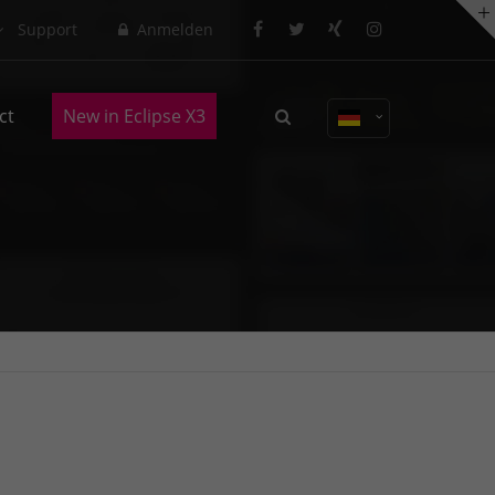
Support
Anmelden
About us
ct
New in Eclipse X3
Lorem ipsum dolor sit amet,
consectetuer adipiscing elit.
Aenean commodo ligula eget dolor.
Aenean massa. Cum sociis natoque
penatibus et magnis dis parturient
montes, nascetur ridiculus mus.
Donec quam felis, ultricies nec.