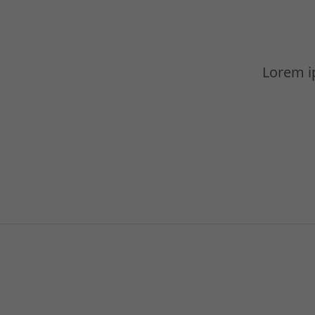
Lorem ip
Aenean
WEB