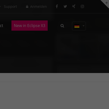
Support
Anmelden
About us
ct
New in Eclipse X3
Lorem ipsum dolor sit amet,
consectetuer adipiscing elit.
Aenean commodo ligula eget dolor.
Aenean massa. Cum sociis natoque
penatibus et magnis dis parturient
montes, nascetur ridiculus mus.
Donec quam felis, ultricies nec.