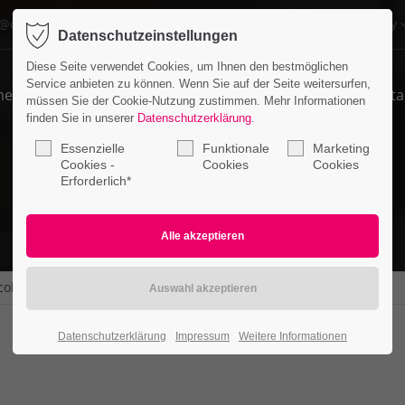
o@company.com
Company
Datenschutzeinstellungen
ort
Get in touch
Diese Seite verwendet Cookies, um Ihnen den bestmöglichen
Service anbieten zu können. Wenn Sie auf der Seite weitersurfen,
me
Features
Pages
Portfolio
News
Conta
psum dolor sit amet:
Cybersteel Inc.
müssen Sie der Cookie-Nutzung zustimmen. Mehr Informationen
376-293 City Road, Suite 600
finden Sie in unserer
Datenschutzerklärung
.
San Francisco, CA 94102
Essenzielle
Funktionale
Marketing
4h
Cookies -
Cookies
Cookies
Erforderlich*
/ 365days
Have any questions?
+44 1234 567 890
Drop us a line
info@yourdomain.com
r support for our customers
col-4 /v4
ri 8:00am - 5:00pm
(GMT +1)
Datenschutzerklärung
Impressum
Weitere Informationen