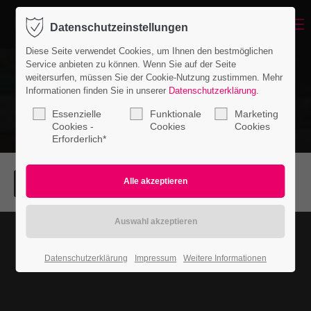
Aenean
WEB
Menu
Datenschutzeinstellungen
Login
Diese Seite verwendet Cookies, um Ihnen den bestmöglichen
Benutzername
Service anbieten zu können. Wenn Sie auf der Seite
weitersurfen, müssen Sie der Cookie-Nutzung zustimmen. Mehr
Informationen finden Sie in unserer
Datenschutzerklärung
.
Essenzielle
Funktionale
Marketing
Passwort
Cookies -
Cookies
Cookies
Erforderlich*
Anmelden
Nullam dictum
Register
|
Lost your password?
PRINT
Datenschutzerklärung
Impressum
Weitere Informationen
Support
Lorem ipsum dolor sit amet: