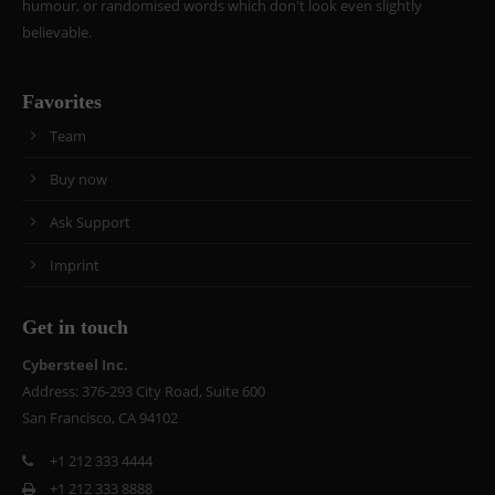
humour, or randomised words which don't look even slightly
believable.
Favorites
Team
Buy now
Ask Support
Imprint
Get in touch
Cybersteel Inc.
Address: 376-293 City Road, Suite 600
San Francisco, CA 94102
+1 212 333 4444
+1 212 333 8888